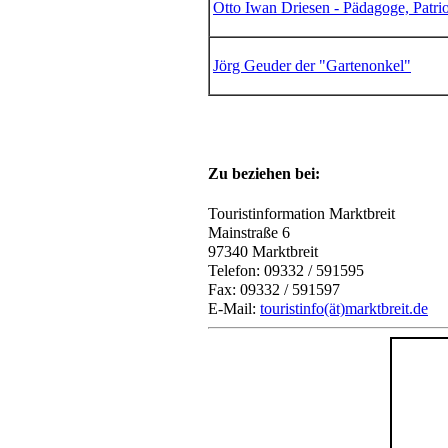
Otto Iwan Driesen - Pädagoge, Patrio
Jörg Geuder der "Gartenonkel"
Zu beziehen bei:
Touristinformation Marktbreit
Mainstraße 6
97340 Marktbreit
Telefon: 09332 / 591595
Fax: 09332 / 591597
E-Mail:
touristinfo(ät)marktbreit.de