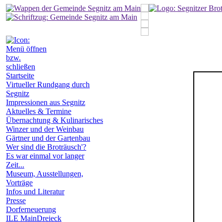
Startseite
Virtueller Rundgang durch
Segnitz
Impressionen aus Segnitz
Aktuelles & Termine
Übernachtung & Kulinarisches
Winzer und der Weinbau
Gärtner und der Gartenbau
Wer sind die Broträusch'?
Es war einmal vor langer
Zeit...
Museum, Ausstellungen,
Vorträge
Infos und Literatur
Presse
Dorferneuerung
ILE MainDreieck