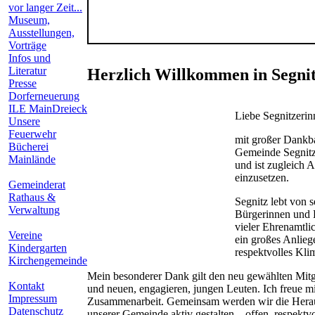
vor langer Zeit...
Museum,
Ausstellungen,
Vorträge
Infos und
Literatur
Herzlich Willkommen in Segni
Presse
Dorferneuerung
ILE MainDreieck
Liebe Segnitzerin
Unsere
Feuerwehr
mit großer Dankba
Bücherei
Gemeinde Segnitz 
Mainlände
und ist zugleich 
einzusetzen.
Gemeinderat
Rathaus &
Segnitz lebt von 
Verwaltung
Bürgerinnen und 
vieler Ehrenamtli
Vereine
ein großes Anliege
Kindergarten
respektvolles Kli
Kirchengemeinde
Mein besonderer Dank gilt den neu gewählten Mitg
Kontakt
und neuen, engagieren, jungen Leuten. Ich freue mic
Impressum
Zusammenarbeit. Gemeinsam werden wir die Hera
Datenschutz
unserer Gemeinde aktiv gestalten – offen, respekt