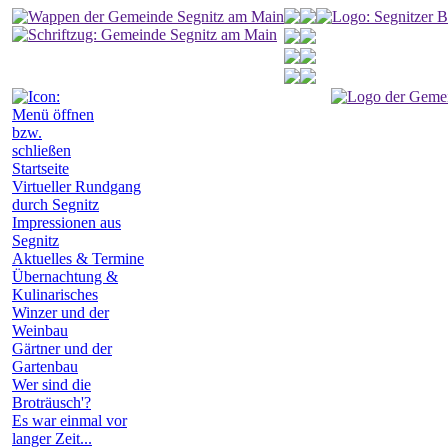
Startseite
Virtueller Rundgang
durch Segnitz
Impressionen aus
Segnitz
Aktuelles & Termine
Übernachtung &
Kulinarisches
Winzer und der
Weinbau
Gärtner und der
Gartenbau
Wer sind die
Broträusch'?
Es war einmal vor
langer Zeit...