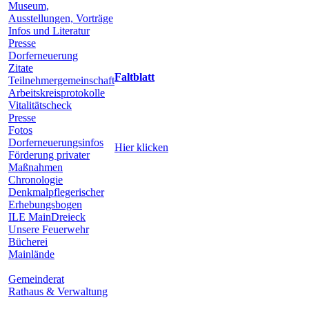
Museum,
Ausstellungen, Vorträge
Infos und Literatur
Presse
Dorferneuerung
Zitate
Faltblatt
Teilnehmergemeinschaft
Arbeitskreisprotokolle
Vitalitätscheck
Presse
Fotos
Dorferneuerungsinfos
Hier klicken
Förderung privater
Maßnahmen
Chronologie
Denkmalpflegerischer
Erhebungsbogen
ILE MainDreieck
Unsere Feuerwehr
Bücherei
Mainlände
Gemeinderat
Rathaus & Verwaltung